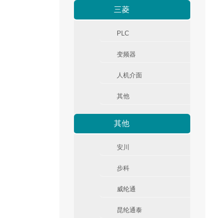
三菱
PLC
变频器
人机介面
其他
其他
安川
步科
威纶通
昆纶通泰